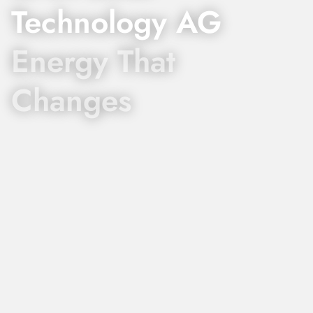
Technology AG
Energy That
Changes