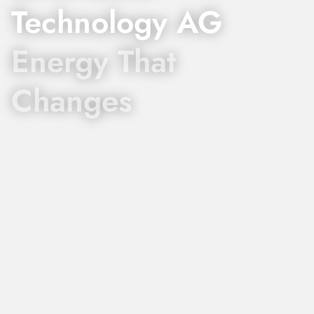
Technology AG
Energy That
Changes