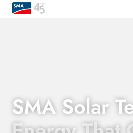
SMA Solar T
Energy That