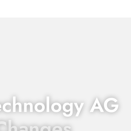
echnology AG
 Changes