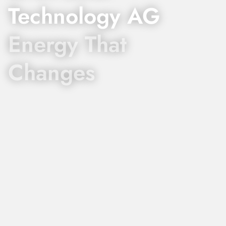
Technology AG
Energy That
Changes